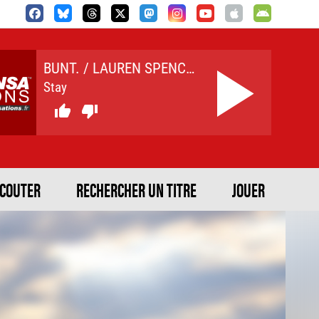
BUNT. / LAUREN SPENCER-SMITH
Stay


ECOUTER
RECHERCHER UN TITRE
JOUER