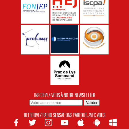
INSCRIVEZ-VOUS À NOTRE NEWSLETTER
RETROUVEZ RADIO SENSATIONS PARTOUT, AVEC VOUS






