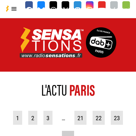

L'ACTU
PARIS
1
2
3
…
21
22
23