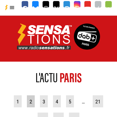

L'ACTU
PARIS
1
2
3
4
5
…
21