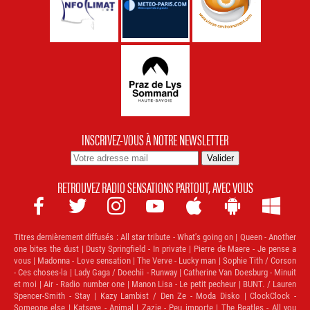
INSCRIVEZ-VOUS À NOTRE NEWSLETTER
RETROUVEZ RADIO SENSATIONS PARTOUT, AVEC VOUS







Titres dernièrement diffusés :
All star tribute - What's going on | Queen - Another
one bites the dust | Dusty Springfield - In private | Pierre de Maere - Je pense a
vous | Madonna - Love sensation | The Verve - Lucky man | Sophie Tith / Corson
- Ces choses-la | Lady Gaga / Doechii - Runway | Catherine Van Doesburg - Minuit
et moi | Air - Radio number one | Manon Lisa - Le petit pecheur | BUNT. / Lauren
Spencer-Smith - Stay | Kazy Lambist / Den Ze - Moda Disko | ClockClock -
Someone else | Katseye - Animal | Zazie - Peu importe | The Beatles - All you