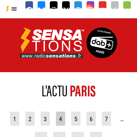

L'ACTU
PARIS
1
2
3
4
5
6
7
…