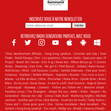
INSCRIVEZ-VOUS À NOTRE NEWSLETTER
RETROUVEZ RADIO SENSATIONS PARTOUT, AVEC VOUS







Titres dernièrement diffusés :
Hong kong syndicat - Concrete and clay | View
Finder - Retail therapy | Clon - Los queremos | Romain Curtis - Open your eyes | R
Project - Beach life | Ronan - Give it up | Keren Ann - Where did you go ? | Cosmo
Notes - Dreaming | Gain Over - We got it | Petit Biscuit - Iceland | Karen Souza -
Wild horses | Rhod - Cult fussions | Lesha / Camille Dalemans - Free your mind |
Folamour - Fearless | Robbie Williams - Supreme | Roxane - Your love is toxic |
Manau - La tribu de dana | China - Etre la-bas | Diana Ross - Upside down | Bruno
Mars - On my soul | Duran Duran - A view to a kill | Nuit Incolore - Ange et Demon
| Jamiroquai - Runaway | Genesis - Follow you follow me | Massive attack -
Paradise circus | The Stranglers - Always the sun | Adele / Robin - Respire | Nu
Generation - Rescue me | Idyl - L'ennui | Kate Bush - Wuthering heights | Michael
Jackson - Another part of me | Bob Marley - Could you be loved | Teddy Swims /
Tones and I - Gone gone gone | Oria - Soiree mondaine | Beat Assailant - The
System | Hong kong syndicat - Too much | Midge ure - Breath | Vanessa Paradis -