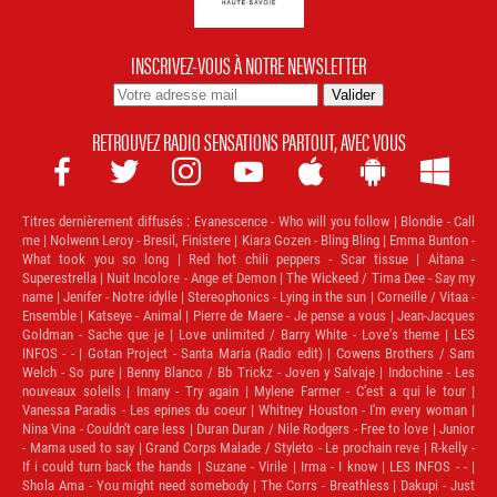
INSCRIVEZ-VOUS À NOTRE NEWSLETTER
RETROUVEZ RADIO SENSATIONS PARTOUT, AVEC VOUS







Titres dernièrement diffusés :
Evanescence - Who will you follow | Blondie - Call
me | Nolwenn Leroy - Bresil, Finistere | Kiara Gozen - Bling Bling | Emma Bunton -
What took you so long | Red hot chili peppers - Scar tissue | Aitana -
Superestrella | Nuit Incolore - Ange et Demon | The Wickeed / Tima Dee - Say my
name | Jenifer - Notre idylle | Stereophonics - Lying in the sun | Corneille / Vitaa -
Ensemble | Katseye - Animal | Pierre de Maere - Je pense a vous | Jean-Jacques
Goldman - Sache que je | Love unlimited / Barry White - Love's theme | LES
INFOS - - | Gotan Project - Santa Maria (Radio edit) | Cowens Brothers / Sam
Welch - So pure | Benny Blanco / Bb Trickz - Joven y Salvaje | Indochine - Les
nouveaux soleils | Imany - Try again | Mylene Farmer - C'est a qui le tour |
Vanessa Paradis - Les epines du coeur | Whitney Houston - I'm every woman |
Nina Vina - Couldn't care less | Duran Duran / Nile Rodgers - Free to love | Junior
- Mama used to say | Grand Corps Malade / Styleto - Le prochain reve | R-kelly -
If i could turn back the hands | Suzane - Virile | Irma - I know | LES INFOS - - |
Shola Ama - You might need somebody | The Corrs - Breathless | Dakupi - Just