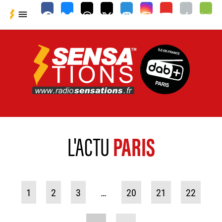

L'ACTU
PARIS
1
2
3
…
20
21
22