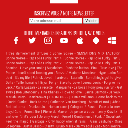
INSCRIVEZ-VOUS À NOTRE NEWSLETTER
RETROUVEZ RADIO SENSATIONS PARTOUT, AVEC VOUS







Titres dernièrement diffusés :
Bonne Soiree - SENSATIONS MIIX FACTORY |
Bonne Soiree - Rap Folie Funky Part 4 | Bonne Soiree - Rap Folie Funky Part 3 |
Bonne Soiree - Rap Folie Funky Part 2 | Bonne Soiree - Rap Folie Funky Part 1 |
Shanice - I love your smile | Sugababes - Push the button | Pink - True love | The
Police - I can't stand loosing you | Benzzi / Madame Monsieur - Hype | John Bon
Jovi - It's my life | Patrick Juvet - Il arrivera | Labrinth - Something's got to give |
Delta - Taille humaine | Bryan Ferry - Slave to Love | Leona Lewis - Forgive me |
Jeck / Carla Lazzari - La recette | Marguerite - La boss | Pony pony run run - Get
away | Bon Entendeur / Tina Charles - I love to love | Laurie Darmon - Je veux |
Mariah Carey - Heartbreaker | LES INFOS - - | Cunnie Williams - Come back to me
| Ouriel Clarke - Back to me | Catherine Van Doesburg - Minuit et moi | Adela -
Red bottoms | Drunksouls - Human race | Calogero / Passi - Face a la mer |
Lloyd Cole - Forest fire | Pierre de Maere - Je pense a vous | Lenny Kravitz - It
ain't over 'til it's over | Jeremy Frerot - Frerot | Gentlemen of Funk, / Superfunk -
Feel the magic | Garbage - Only happy when it rains | Alain Bashung - Osez
Josephine | Justin Jesso - Clarity | Bruno Mars - On my soul | Zaz - Mon sourire |