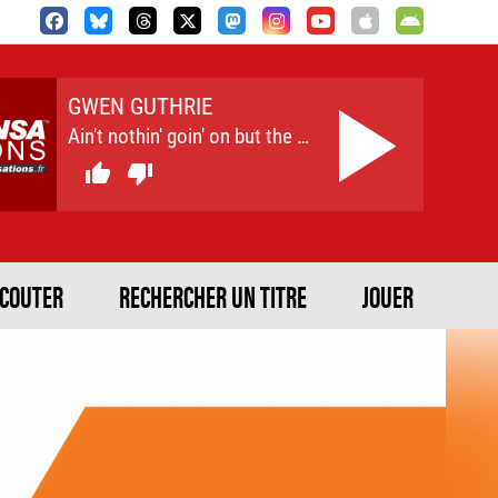
GWEN GUTHRIE
Ain't nothin' goin' on but the rent


ECOUTER
RECHERCHER UN TITRE
JOUER