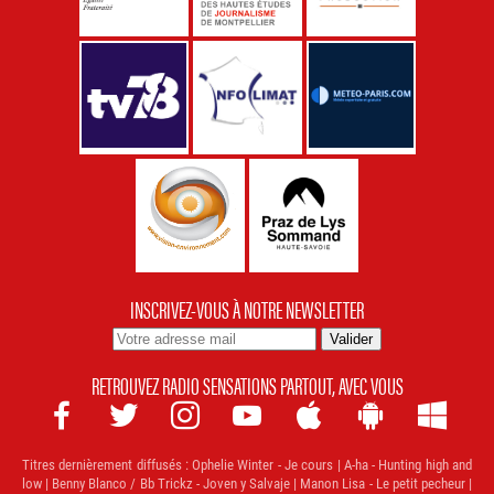
INSCRIVEZ-VOUS À NOTRE NEWSLETTER
RETROUVEZ RADIO SENSATIONS PARTOUT, AVEC VOUS







Titres dernièrement diffusés :
Ophelie Winter - Je cours | A-ha - Hunting high and
low | Benny Blanco / Bb Trickz - Joven y Salvaje | Manon Lisa - Le petit pecheur |