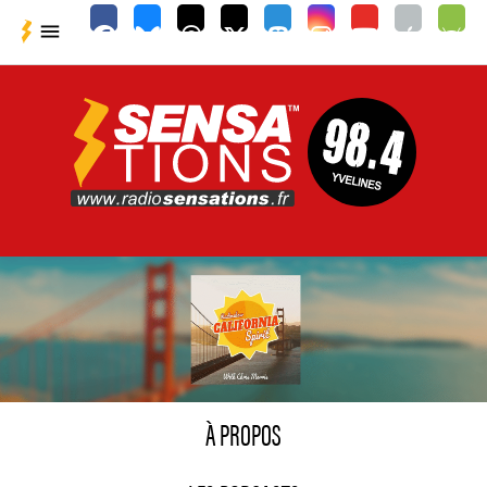

À PROPOS