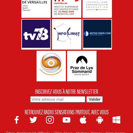
INSCRIVEZ-VOUS À NOTRE NEWSLETTER
RETROUVEZ RADIO SENSATIONS PARTOUT, AVEC VOUS







Titres dernièrement diffusés :
Vilain Coeur - Madame Caprice | Kiara Gozen -