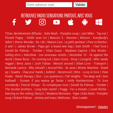
RETROUVEZ RADIO SENSATIONS PARTOUT, AVEC VOUS







Titres dernièrement diffusés :
Kate Nash - Pumpkin soup | Just Mike - Tap out |
Florent Pagny - Vieillir avec toi | Maroon 5 - Heroine | Nilsson - Everybody's
talkin' | Stevie Wonder - Do i do | Manon Lisa - Le petit pecheur | Pure orchestra -
U and i | James Brown - Papa got a brand new bag | Sam Smith - I feel love |
Gerald De Palmas - Tomber | Vilain Coeur - Madame Caprice | Dire Straits -
Calling elvis | Indochine - Les nouveaux soleils | December 10 - Us against the
world | Diana Ross - I'm coming out | Sara Costa - Sirop | Liongold - Who needs
reggae | Berry Juice / Josh Tobias - Messin' around | Urban Love - Transport |
Bernarde Lemon - Why should i | Acoust'Hits - 3e sexe | Mister Machine - Stand
up | Quadra - Clap your hands | AxMod - Decemood | Bms - Loop in love | View
Finder - Retail therapy | Clon - Los queremos | Tall Heights - The deep end | Geri
Halliwell - Scream if you wanna go faster | Holly Humberstone - To love
somebody | Pascal Obispo - Tu compliques tout | Gerald De Palmas - Tomber |
The Doobie brothers - Long train runnin' | Puggy - For a minute | Lionel Richie -
Dancing on the ceiling | Benzzi / Madame Monsieur - Hype | Kate Nash - Pumpkin
soup | Robert Palmer - Johnny and mary | Meltones - Dear Leader
Développement :
Yakadev