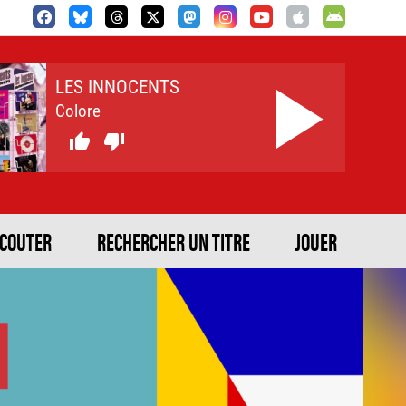
LES INNOCENTS
Colore


ECOUTER
RECHERCHER UN TITRE
JOUER