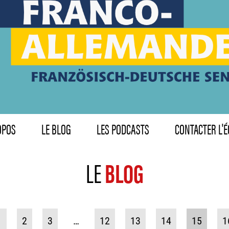
OPOS
LE BLOG
LES PODCASTS
CONTACTER L'É
LE
BLOG
1
2
3
…
12
13
14
15
1