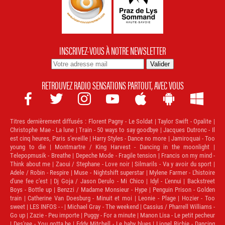
INSCRIVEZ-VOUS À NOTRE NEWSLETTER
RETROUVEZ RADIO SENSATIONS PARTOUT, AVEC VOUS







Titres dernièrement diffusés :
Florent Pagny - Le Soldat | Taylor Swift - Opalite |
Christophe Mae - La lune | Train - 50 ways to say goodbye | Jacques Dutronc - Il
est cinq heures, Paris s'eveille | Harry Styles - Dance no more | Jamiroquai - Too
young to die | Montmartre / King Harvest - Dancing in the moonlight |
Telepopmusik - Breathe | Depeche Mode - Fragile tension | Francis on my mind -
Think about me | Zaoui / Stephane - Love noir | Silmarils - Va y avoir du sport |
Adele / Robin - Respire | Muse - Nightshift superstar | Mylene Farmer - L'histoire
d'une fee c'est | Dj Goja / Jason Derulo - Mi Chico | Idyl - L'ennui | Backstreet
Boys - Bottle up | Benzzi / Madame Monsieur - Hype | Penguin Prison - Golden
train | Catherine Van Doesburg - Minuit et moi | Leonie - Plage | Hozier - Too
sweet | LES INFOS - - | Michael Gray - The weekend | Cassius / Pharrell Williams -
Go up | Zazie - Peu importe | Puggy - For a minute | Manon Lisa - Le petit pecheur
| Des'ree - You gotta be | Eddy Mitchell - Le baby blues | Lionel Richie - Dancing