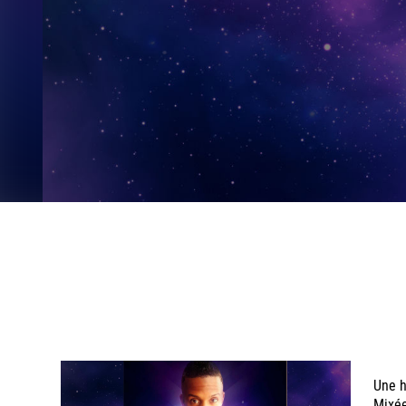
Une 
Mixée