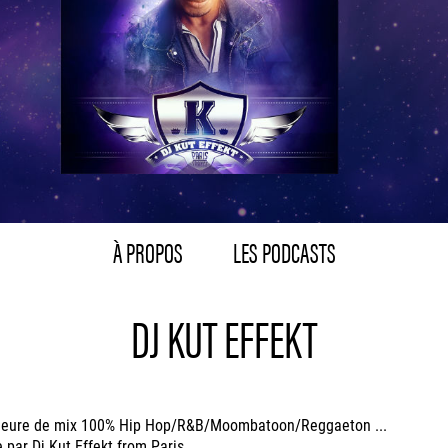
À PROPOS
LES PODCASTS
DJ KUT EFFEKT
heure de mix 100% Hip Hop/R&B/Moombatoon/Reggaeton ...
 par Dj Kut Effekt from Paris