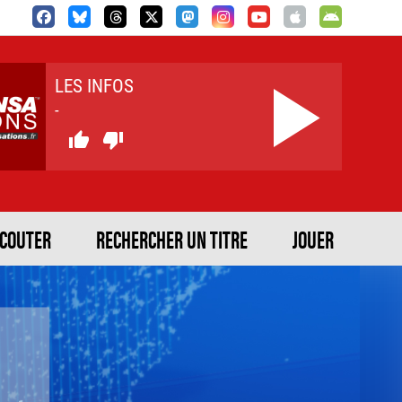
LES INFOS
-


ECOUTER
RECHERCHER UN TITRE
JOUER