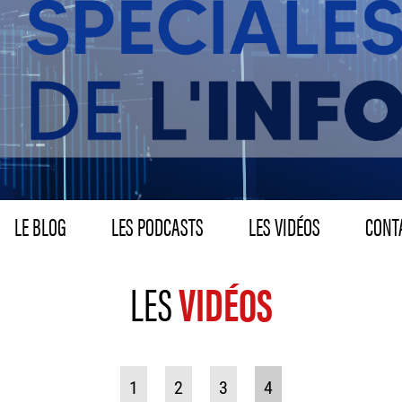
LE BLOG
LES PODCASTS
LES VIDÉOS
CONTA
LES
VIDÉOS
1
2
3
4