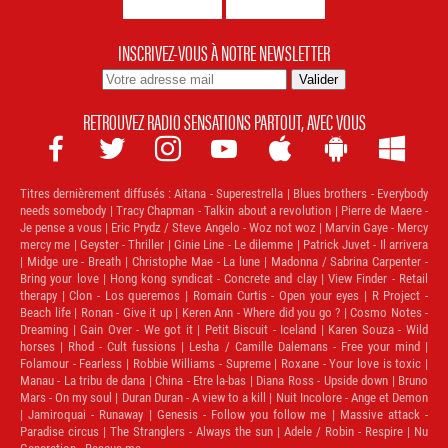
INSCRIVEZ-VOUS À NOTRE NEWSLETTER
RETROUVEZ RADIO SENSATIONS PARTOUT, AVEC VOUS







Titres dernièrement diffusés :
Aitana - Superestrella | Blues brothers - Everybody
needs somebody | Tracy Chapman - Talkin about a revolution | Pierre de Maere -
Je pense a vous | Eric Prydz / Steve Angelo - Woz not woz | Marvin Gaye - Mercy
mercy me | Geyster - Thriller | Ginie Line - Le dilemme | Patrick Juvet - Il arrivera
| Midge ure - Breath | Christophe Mae - La lune | Madonna / Sabrina Carpenter -
Bring your love | Hong kong syndicat - Concrete and clay | View Finder - Retail
therapy | Clon - Los queremos | Romain Curtis - Open your eyes | R Project -
Beach life | Ronan - Give it up | Keren Ann - Where did you go ? | Cosmo Notes -
Dreaming | Gain Over - We got it | Petit Biscuit - Iceland | Karen Souza - Wild
horses | Rhod - Cult fussions | Lesha / Camille Dalemans - Free your mind |
Folamour - Fearless | Robbie Williams - Supreme | Roxane - Your love is toxic |
Manau - La tribu de dana | China - Etre la-bas | Diana Ross - Upside down | Bruno
Mars - On my soul | Duran Duran - A view to a kill | Nuit Incolore - Ange et Demon
| Jamiroquai - Runaway | Genesis - Follow you follow me | Massive attack -
Paradise circus | The Stranglers - Always the sun | Adele / Robin - Respire | Nu
Generation - Rescue me