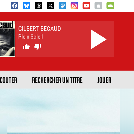
GILBERT BECAUD
Plein Soleil


ECOUTER
RECHERCHER UN TITRE
JOUER