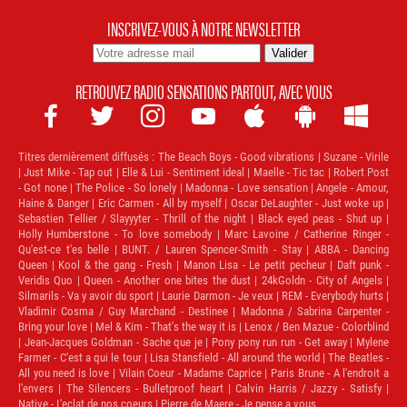
INSCRIVEZ-VOUS À NOTRE NEWSLETTER
RETROUVEZ RADIO SENSATIONS PARTOUT, AVEC VOUS







Titres dernièrement diffusés :
The Beach Boys - Good vibrations | Suzane - Virile
| Just Mike - Tap out | Elle & Lui - Sentiment ideal | Maelle - Tic tac | Robert Post
- Got none | The Police - So lonely | Madonna - Love sensation | Angele - Amour,
Haine & Danger | Eric Carmen - All by myself | Oscar DeLaughter - Just woke up |
Sebastien Tellier / Slayyyter - Thrill of the night | Black eyed peas - Shut up |
Holly Humberstone - To love somebody | Marc Lavoine / Catherine Ringer -
Qu'est-ce t'es belle | BUNT. / Lauren Spencer-Smith - Stay | ABBA - Dancing
Queen | Kool & the gang - Fresh | Manon Lisa - Le petit pecheur | Daft punk -
Veridis Quo | Queen - Another one bites the dust | 24kGoldn - City of Angels |
Silmarils - Va y avoir du sport | Laurie Darmon - Je veux | REM - Everybody hurts |
Vladimir Cosma / Guy Marchand - Destinee | Madonna / Sabrina Carpenter -
Bring your love | Mel & Kim - That's the way it is | Lenox / Ben Mazue - Colorblind
| Jean-Jacques Goldman - Sache que je | Pony pony run run - Get away | Mylene
Farmer - C'est a qui le tour | Lisa Stansfield - All around the world | The Beatles -
All you need is love | Vilain Coeur - Madame Caprice | Paris Brune - A l'endroit a
l'envers | The Silencers - Bulletproof heart | Calvin Harris / Jazzy - Satisfy |
Native - L'eclat de nos coeurs | Pierre de Maere - Je pense a vous