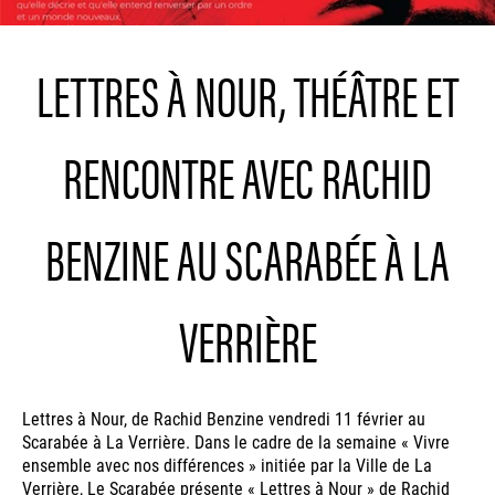
LETTRES À NOUR, THÉÂTRE ET
RENCONTRE AVEC RACHID
BENZINE AU SCARABÉE À LA
VERRIÈRE
Lettres à Nour, de Rachid Benzine vendredi 11 février au
Scarabée à La Verrière. Dans le cadre de la semaine « Vivre
ensemble avec nos différences » initiée par la Ville de La
Verrière, Le Scarabée présente « Lettres à Nour » de Rachid