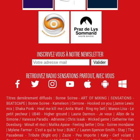
INSCRIVEZ-VOUS À NOTRE NEWSLETTER
RETROUVEZ RADIO SENSATIONS PARTOUT, AVEC VOUS







Titres dernièrement diffusés :
Bonne Soiree - ART OF MIXING | SENSATIONS -
BEATSCAPE | Bonne Soiree - Kameleon | Cerrone - Hooked on you (Jamie Lewis
mix | Shaka Ponk - Heal me kill me | Anita Ward - Ring my bell | Manon Lisa - Le
petit pecheur | UB40 - Higher ground | Laurie Darmon - Je veux | Albin de la
Simone / Vanessa Paradis - Adrienne | Chris Isaak - Wicked game | Catherine Van
Doesburg - Minuit et moi | Malika Ayane - Feeling better | Oria - Soiree mondaine
| Mylene Farmer - C'est a qui le tour | BUNT. / Lauren Spencer-Smith - Stay | The
Pasadenas - Tribute (Right on) | Zazie - Peu importe | Kaky - Cerf volant |