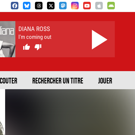
DIANA ROSS
I'm coming out


ECOUTER
RECHERCHER UN TITRE
JOUER