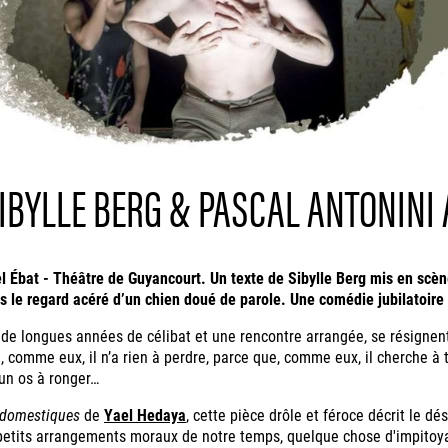
IBYLLE BERG & PASCAL ANTONINI
 Ébat - Théâtre de Guyancourt. Un texte de Sibylle Berg mis en scèn
le regard acéré d’un chien doué de parole. Une comédie jubilatoire 
e longues années de célibat et une rencontre arrangée, se résignent 
, comme eux, il n’a rien à perdre, parce que, comme eux, il cherche à t
 un os à ronger…
 domestiques
de
Yael Hedaya
, cette pièce drôle et féroce décrit le dé
s petits arrangements moraux de notre temps, quelque chose d'impitoya