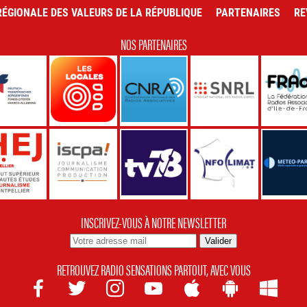
ÉGIONALE DES VALEURS DE LA RÉPUBLIQUE
PARTENAIRES
RE
NOS PARTENAIRES
INSCRIVEZ-VOUS À NOTRE NEWSLETTER
RETROUVEZ RADIO SENSATIONS PARTOUT, AVEC VOUS






