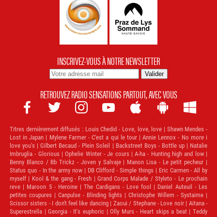
INSCRIVEZ-VOUS À NOTRE NEWSLETTER
RETROUVEZ RADIO SENSATIONS PARTOUT, AVEC VOUS







Titres dernièrement diffusés :
Louis Chedid - Love, love, love | Shawn Mendes -
Lost in Japan | Mylene Farmer - C'est a qui le tour | Annie Lennox - No more i
love you's | Gilbert Becaud - Plein Soleil | Backstreet Boys - Bottle up | Natalie
Imbruglia - Glorious | Ophelie Winter - Je cours | A-ha - Hunting high and low |
Benny Blanco / Bb Trickz - Joven y Salvaje | Manon Lisa - Le petit pecheur |
Status quo - In the army now | DB Clifford - Simple things | Eric Carmen - All by
myself | Kool & the gang - Fresh | Grand Corps Malade / Styleto - Le prochain
reve | Maroon 5 - Heroine | The Cardigans - Love fool | Daniel Auteuil - Les
petites coupures | Canpulse - Blinding lights | Christophe Willem - Systaime |
Scissor sisters - I don't feel like dancing | Zaoui / Stephane - Love noir | Aitana -
Superestrella | Georgia - It's euphoric | Olly Murs - Heart skips a beat | Teddy