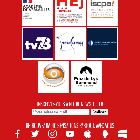
INSCRIVEZ-VOUS À NOTRE NEWSLETTER
RETROUVEZ RADIO SENSATIONS PARTOUT, AVEC VOUS






