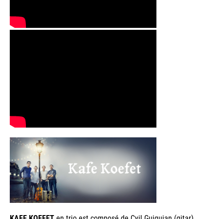
KAFE KOEFET
en trio est composé de Cyil Guiguian (gitar),