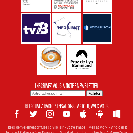
INSCRIVEZ-VOUS À NOTRE NEWSLETTER
RETROUVEZ RADIO SENSATIONS PARTOUT, AVEC VOUS







Titres dernièrement diffusés :
Sinclair - Votre image | Men at work - Who can it
be now | Catherine Van Doesburg - Minuit et moi | Bon Entendeur / Marie-Paule