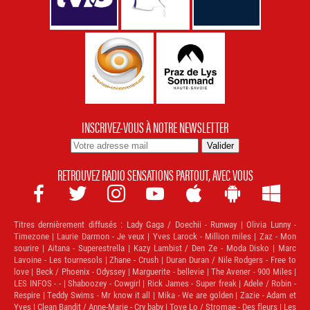
INSCRIVEZ-VOUS À NOTRE NEWSLETTER
RETROUVEZ RADIO SENSATIONS PARTOUT, AVEC VOUS







Titres dernièrement diffusés :
Lady Gaga / Doechii - Runway | Olivia Lunny -
Timezone | Laurie Darmon - Je veux | Yves Larock - Million miles | Zaz - Mon
sourire | Aitana - Superestrella | Kazy Lambist / Den Ze - Moda Disko | Marc
Lavoine - Les tournesols | Zhane - Crush | Duran Duran / Nile Rodgers - Free to
love | Beck / Phoenix - Odyssey | Marguerite - bellevie | The Avener - 900 Miles |
LES INFOS - - | Shaboozey - Cowgirl | Rick James - Super freak | Adele / Robin -
Respire | Teddy Swims - Mr know it all | Mika - We are golden | Zazie - Adam et
Yves | Clean Bandit / Anne-Marie - Cry baby | Tove Lo / Stromae - Des fleurs | Les