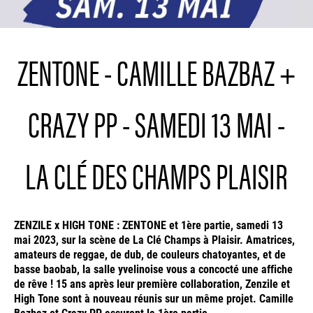
ZENTONE - CAMILLE BAZBAZ +
CRAZY PP - SAMEDI 13 MAI -
LA CLÉ DES CHAMPS PLAISIR
ZENZILE x HIGH TONE : ZENTONE et 1ère partie, samedi 13
mai 2023, sur la scène de La Clé Champs à Plaisir. Amatrices,
amateurs de reggae, de dub, de couleurs chatoyantes, et de
basse baobab, la salle yvelinoise vous a concocté une affiche
de rêve ! 15 ans après leur première collaboration, Zenzile et
High Tone sont à nouveau réunis sur un même projet. Camille
Bazbaz et Crazy PP assurent la 1ère partie.