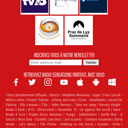
INSCRIVEZ-VOUS À NOTRE NEWSLETTER
RETROUVEZ RADIO SENSATIONS PARTOUT, AVEC VOUS







Titres dernièrement diffusés :
Benzzi / Madame Monsieur - Hype | Yves Larock -
Million miles | Robert Palmer - Johnny and mary | Grum - Heartbeats | Gerald De
Palmas - Elle s'ennuie | Tibz / Mike Demero - Take me away | Beverly Knight -
Made it back | KYO - Ultraviolent | December 10 - Us against the world | Raze -
Break 4 love | Purple Disco Machine / Kungs - Substitution | Axelle Red - A
tatons | Nina Vina - Couldn't care less | Joe la panic - Creature moyenne | David
Bowie - Let's dance | The Police - Walking on the moon | Suzane - Virile |