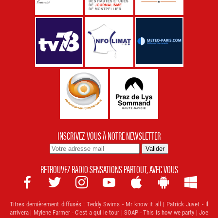
INSCRIVEZ-VOUS À NOTRE NEWSLETTER
RETROUVEZ RADIO SENSATIONS PARTOUT, AVEC VOUS







Titres dernièrement diffusés :
Teddy Swims - Mr know it all | Patrick Juvet - Il
arrivera | Mylene Farmer - C'est a qui le tour | SOAP - This is how we party | Joe