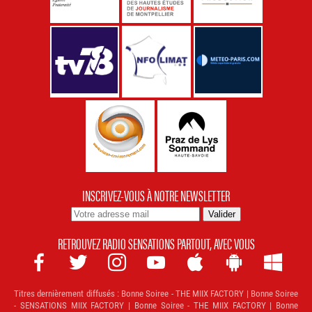
INSCRIVEZ-VOUS À NOTRE NEWSLETTER
RETROUVEZ RADIO SENSATIONS PARTOUT, AVEC VOUS







Titres dernièrement diffusés :
Bonne Soiree - THE MIIX FACTORY | Bonne Soiree
- SENSATIONS MIIX FACTORY | Bonne Soiree - THE MIIX FACTORY | Bonne