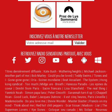
INSCRIVEZ-VOUS À NOTRE NEWSLETTER
RETROUVEZ RADIO SENSATIONS PARTOUT, AVEC VOUS







Titres dernièrement diffusés :
Kate Bush - Wuthering heights | Michael Jackson -
Another part of me | Bob Marley - Could you be loved | Teddy Swims / Tones and
I - Gone gone gone | Oria - Soiree mondaine | Beat Assailant - The System | Hong
kong syndicat - Too much | Midge ure - Breath | Vanessa Paradis - Les epines du
coeur | Dimitri from Paris - Sacre francais | Lisa Stansfield - The real thing |
Yannick Noah - Simon papa tara | Peter Cincotti - Savannah turn it up ! | Chappell
Roan - Good Luck, Babe! | Jacques Dutronc - Il est cinq heures, Paris s'eveille |
Mademoiselle - Do you love me | Stevie Wonder - Master blaster | Francis on my
mind - Think about me | Red hot chili peppers - Scar tissue | Madcon - Liar | The
Supermen Lovers / Kye Sones - Coloque seu canudo | Mc Solaar - Nouveau