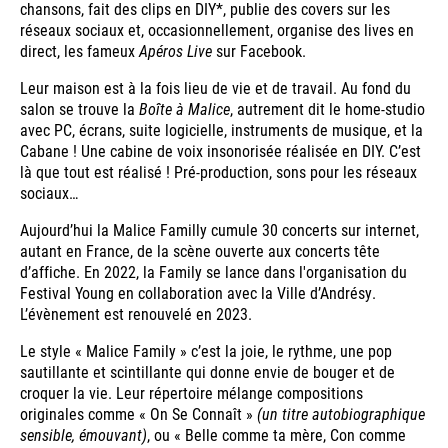
chansons, fait des clips en DIY*, publie des covers sur les
réseaux sociaux et, occasionnellement, organise des lives en
direct, les fameux
Apéros Live
sur Facebook.
Leur maison est à la fois lieu de vie et de travail. Au fond du
salon se trouve la
Boîte à Malice
, autrement dit le home-studio
avec PC, écrans, suite logicielle, instruments de musique, et la
Cabane ! Une cabine de voix insonorisée réalisée en DIY. C’est
là que tout est réalisé ! Pré-production, sons pour les réseaux
sociaux…
Aujourd’hui la Malice Familly cumule 30 concerts sur internet,
autant en France, de la scène ouverte aux concerts tête
d’affiche. En 2022, la Family se lance dans l'organisation du
Festival Young en collaboration avec la Ville d’Andrésy.
L’évènement est renouvelé en 2023.
Le style « Malice Family » c’est la joie, le rythme, une pop
sautillante et scintillante qui donne envie de bouger et de
croquer la vie. Leur répertoire mélange compositions
originales comme « On Se Connaît »
(un titre autobiographique
sensible, émouvant)
, ou « Belle comme ta mère, Con comme