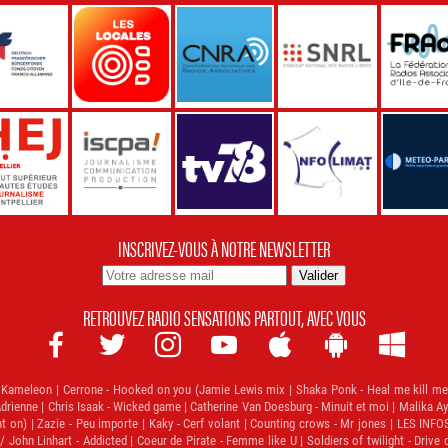
INSCRIVEZ-VOUS À NOTRE NEWSLETTER
RETROUVEZ RADIO SENSATIONS PARTOUT, AVEC VOUS







meleon | Cerrone - Hooked on you (Jamie Lewis mix | Shaka Ponk - Heal me kill me | A
drienne | Chris Isaak - Wicked game | Catherine Van Doesburg - Minuit et moi | Malika Ayan
t on) | Zazie - Peu importe | Kaky - Cerf volant | Counting crows - Mr jones | LES INFO
ohn Linhart - Addicted | Coeur de Pirate - Femme like U | Soldiers of twilight - Drive on