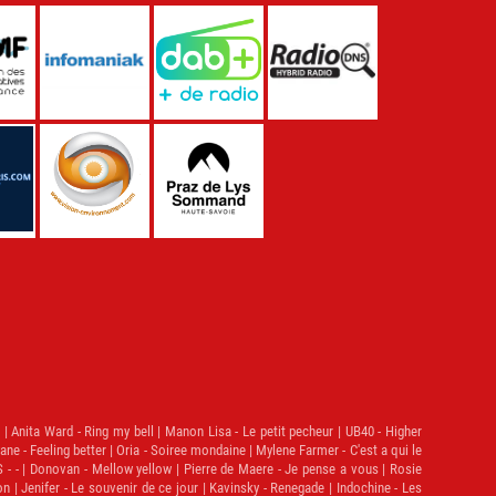
nita Ward - Ring my bell | Manon Lisa - Le petit pecheur | UB40 - Higher
e - Feeling better | Oria - Soiree mondaine | Mylene Farmer - C'est a qui le
S - - | Donovan - Mellow yellow | Pierre de Maere - Je pense a vous | Rosie
 | Jenifer - Le souvenir de ce jour | Kavinsky - Renegade | Indochine - Les