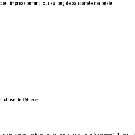
cueil impressionnant tout au long de sa tournée nationale.
d-chose de l’Algérie.
longtemps, nous portons un nouveau regard sur notre présent. Dans ce s