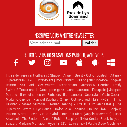
INSCRIVEZ-VOUS À NOTRE NEWSLETTER
RETROUVEZ RADIO SENSATIONS PARTOUT, AVEC VOUS







Titres dernièrement diffusés :
Shaggy - Angel | Beast - Out of control | Aitana -
Superestrella | KYO - Ultraviolent | Rod Stewart - Sailing | Nuit Incolore - Ange et
Demon | Yoa - Moi | Alex Warren - Fever dream | Maroon 5 - Heroine | Teddy
Swims / Tones and I - Gone gone gone | Janet Jackson - Escapade | Jacques
Dutronc - Il est cinq heures, Paris s'eveille | Jamelia - Superstar | Vilain Coeur -
Madame Caprice | Raphael Saadiq / Q Tip - Get involved | LES INFOS - - | The
Beloved - Sweet harmony | Ronan Keating - Life is a rollercoaster | The
Supermen Lovers / Kye Sones - Coloque seu canudo | Celine Dion - Bonjour,
Pardon, Merci | David Guetta / Alok - Run Run River (Angels above me) | Beat
Assailant - The System | Adele / Robin - Respire | Nikka Costa - Stuck to you |
Benzzi / Madame Monsieur - Hype | B 52's - Love shack | Purple Disco Machine /