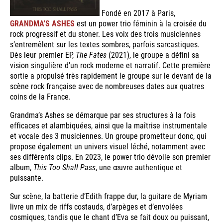
Fondé en 2017 à Paris,
GRANDMA'S ASHES
est un power trio féminin à la croisée du
rock progressif et du stoner. Les voix des trois musiciennes
s’entremêlent sur les textes sombres, parfois sarcastiques.
Dès leur premier EP,
The Fates
(2021), le groupe a défini sa
vision singulière d'un rock moderne et narratif. Cette première
sortie a propulsé très rapidement le groupe sur le devant de la
scène rock française avec de nombreuses dates aux quatres
coins de la France.
Grandma’s Ashes se démarque par ses structures à la fois
efficaces et alambiquées, ainsi que la maîtrise instrumentale
et vocale des 3 musiciennes. Un groupe prometteur donc, qui
propose également un univers visuel léché, notamment avec
ses différents clips. En 2023, le power trio dévoile son premier
album,
This Too Shall Pass
, une œuvre authentique et
puissante.
Sur scène, la batterie d’Edith frappe dur, la guitare de Myriam
livre un mix de riffs costauds, d’arpèges et d’envolées
cosmiques, tandis que le chant d’Eva se fait doux ou puissant,