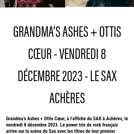
GRANDMA’S ASHES + OTTIS
CŒUR - VENDREDI 8
DÉCEMBRE 2023 - LE SAX
ACHÈRES
Grandma’s Ashes + Ottis Cœur, à l'affiche du SAX à Achères, le
vendredi 8 décembre 2023. Le power trio de rock français
arrive sur la scène du Sax avec les titres de leur premier