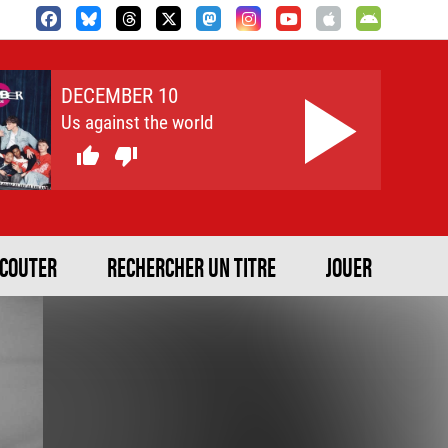
DECEMBER 10
Us against the world


ECOUTER
RECHERCHER UN TITRE
JOUER