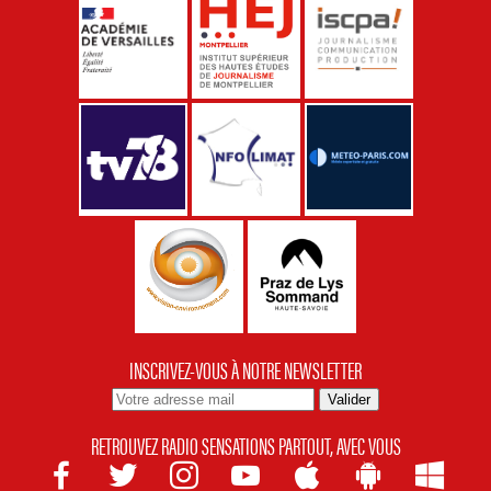
INSCRIVEZ-VOUS À NOTRE NEWSLETTER
RETROUVEZ RADIO SENSATIONS PARTOUT, AVEC VOUS






