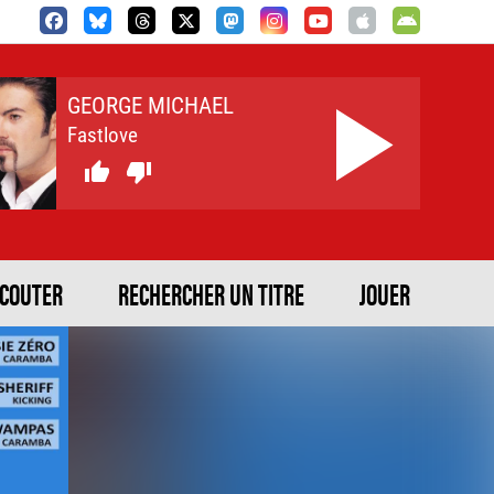
GEORGE MICHAEL
Fastlove


ECOUTER
RECHERCHER UN TITRE
JOUER