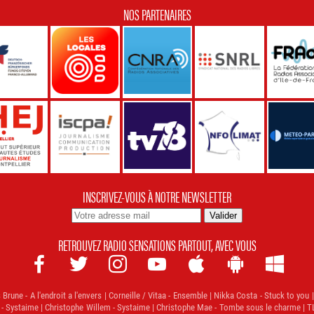
NOS PARTENAIRES
INSCRIVEZ-VOUS À NOTRE NEWSLETTER
RETROUVEZ RADIO SENSATIONS PARTOUT, AVEC VOUS







Brune - A l'endroit a l'envers | Corneille / Vitaa - Ensemble | Nikka Costa - Stuck to you
 - Systaime | Christophe Willem - Systaime | Christophe Mae - Tombe sous le charme | TLC 