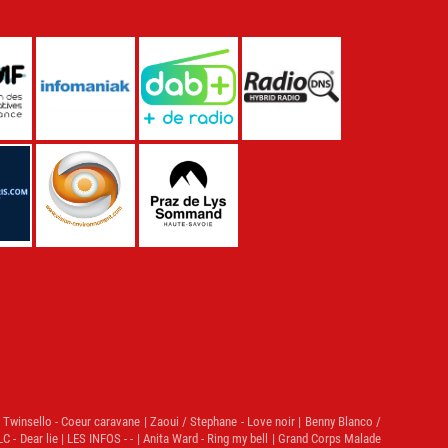
 | Twinsello - Coeur caravane | Zaoui / Stephane - Love noir | Benny Blanco /
- Dear lie | LES INFOS - - | Anita Ward - Ring my bell | Grand Corps Malade