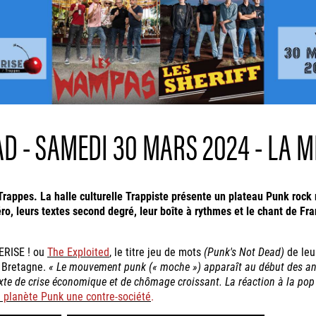
AD - SAMEDI 30 MARS 2024 - LA M
appes. La halle culturelle Trappiste présente un plateau Punk roc
o, leurs textes second degré, leur boîte à rythmes et le chant de Fran
MERISE ! ou
The Exploited
, le titre jeu de mots
(Punk's Not Dead)
de leu
e Bretagne.
« Le mouvement punk (« moche ») apparaît au début des ann
e de crise économique et de chômage croissant. La réaction à la pop 
 planète Punk une contre-société
.