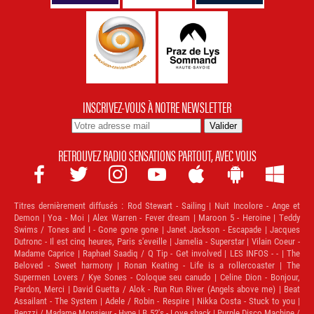
INSCRIVEZ-VOUS À NOTRE NEWSLETTER
RETROUVEZ RADIO SENSATIONS PARTOUT, AVEC VOUS







Titres dernièrement diffusés :
Rod Stewart - Sailing | Nuit Incolore - Ange et
Demon | Yoa - Moi | Alex Warren - Fever dream | Maroon 5 - Heroine | Teddy
Swims / Tones and I - Gone gone gone | Janet Jackson - Escapade | Jacques
Dutronc - Il est cinq heures, Paris s'eveille | Jamelia - Superstar | Vilain Coeur -
Madame Caprice | Raphael Saadiq / Q Tip - Get involved | LES INFOS - - | The
Beloved - Sweet harmony | Ronan Keating - Life is a rollercoaster | The
Supermen Lovers / Kye Sones - Coloque seu canudo | Celine Dion - Bonjour,
Pardon, Merci | David Guetta / Alok - Run Run River (Angels above me) | Beat
Assailant - The System | Adele / Robin - Respire | Nikka Costa - Stuck to you |
Benzzi / Madame Monsieur - Hype | B 52's - Love shack | Purple Disco Machine /