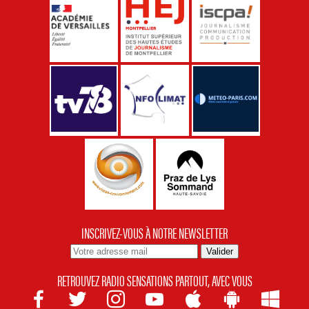
INSCRIVEZ-VOUS À NOTRE NEWSLETTER
RETROUVEZ RADIO SENSATIONS PARTOUT, AVEC VOUS






