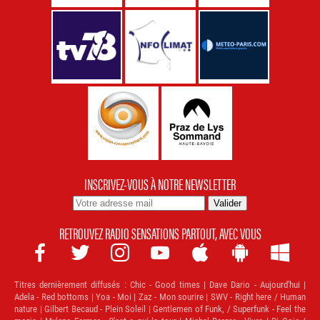
INSCRIVEZ-VOUS À NOTRE NEWSLETTER
RETROUVEZ RADIO SENSATIONS PARTOUT, AVEC VOUS







Titres dernièrement diffusés :
Chic - Good times | Dave Dario - Aujourd'hui |
Adela - Red bottoms | Yoa - Moi | Zaz - Mon sourire | SWV - Right here / Human
nature | Gilbert Becaud - Plein Soleil | Gentlemen of Funk, / Superfunk - Feel the