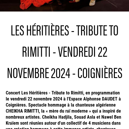
LES HÉRITIÈRES - TRIBUTE TO
RIMITTI - VENDREDI 22
NOVEMBRE 2024 - COIGNIÈRES
Concert Les Héritières - Tribute to Rimitti, en programmation
le vendredi 22 novembre 2024 à l'Espace Alphonse DAUDET à
Coignières. Spectacle hommage à la chanteuse algérienne
CHEIKHA RIMITTI, la « mère du raï moderne » qui a inspiré de
nombreux artistes. Cheikha Hadjila, Souad Asla et Nawel Ben
Kraïem sont réunies autour d'un collectif de 4 musiciens dans
une création hommage à cette immense artiste, chanteuse,