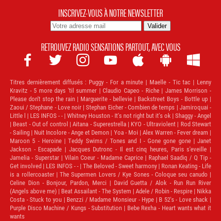
INSCRIVEZ-VOUS À NOTRE NEWSLETTER
RETROUVEZ RADIO SENSATIONS PARTOUT, AVEC VOUS







Titres dernièrement diffusés :
Puggy - For a minute | Maelle - Tic tac | Lenny
Kravitz - 5 more days 'til summer | Claudio Capeo - Riche | James Morrison -
Please don't stop the rain | Marguerite - bellevie | Backstreet Boys - Bottle up |
Zaoui / Stephane - Love noir | Stephan Eicher - Combien de temps | Jamiroquai -
Little l | LES INFOS - - | Whitney Houston - It's not right but it's ok | Shaggy - Angel
| Beast - Out of control | Aitana - Superestrella | KYO - Ultraviolent | Rod Stewart
- Sailing | Nuit Incolore - Ange et Demon | Yoa - Moi | Alex Warren - Fever dream |
Maroon 5 - Heroine | Teddy Swims / Tones and I - Gone gone gone | Janet
Jackson - Escapade | Jacques Dutronc - Il est cinq heures, Paris s'eveille |
Jamelia - Superstar | Vilain Coeur - Madame Caprice | Raphael Saadiq / Q Tip -
Get involved | LES INFOS - - | The Beloved - Sweet harmony | Ronan Keating - Life
is a rollercoaster | The Supermen Lovers / Kye Sones - Coloque seu canudo |
Celine Dion - Bonjour, Pardon, Merci | David Guetta / Alok - Run Run River
(Angels above me) | Beat Assailant - The System | Adele / Robin - Respire | Nikka
Costa - Stuck to you | Benzzi / Madame Monsieur - Hype | B 52's - Love shack |
Purple Disco Machine / Kungs - Substitution | Bebe Rexha - Heart wants what it
wants