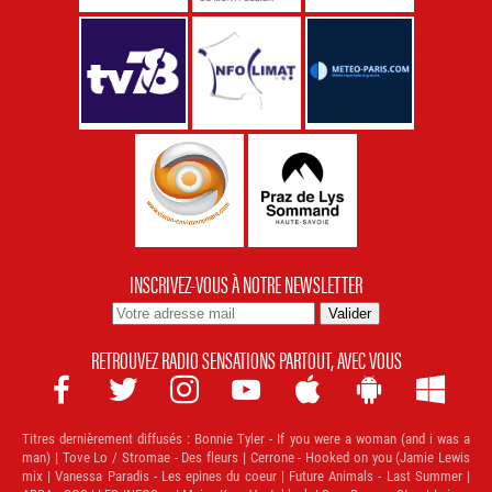
INSCRIVEZ-VOUS À NOTRE NEWSLETTER
RETROUVEZ RADIO SENSATIONS PARTOUT, AVEC VOUS







Titres dernièrement diffusés :
Bonnie Tyler - If you were a woman (and i was a
man) | Tove Lo / Stromae - Des fleurs | Cerrone - Hooked on you (Jamie Lewis
mix | Vanessa Paradis - Les epines du coeur | Future Animals - Last Summer |