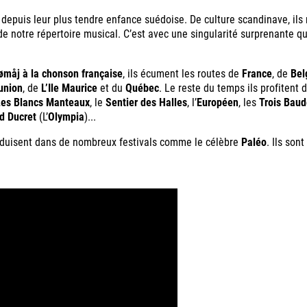
depuis leur plus tendre enfance suédoise. De culture scandinave, ils 
notre répertoire musical. C’est avec une singularité surprenante qu’
ømåj à la chonson française
, ils écument les routes de
France
, de
Bel
union
, de
L’Ile Maurice
et du
Québec
. Le reste du temps ils profitent
Les Blancs Manteaux
, le
Sentier des Halles
, l’
Européen
, les
Trois Baud
d Ducret
(L’
Olympia
)...
oduisent dans de nombreux festivals comme le célèbre
Paléo
. Ils son