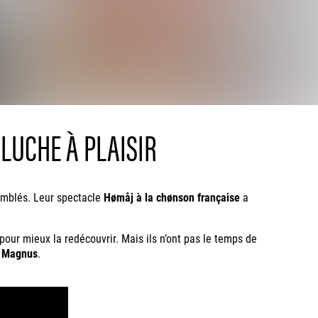
LUCHE À PLAISIR
omblés. Leur spectacle
Hømåj
à la chønson française
a
our mieux la redécouvrir. Mais ils n’ont pas le temps de
,
Magnus
.