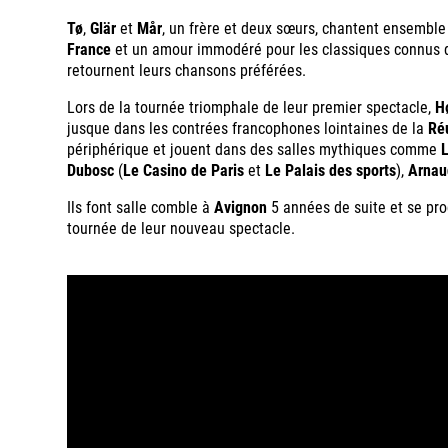
Tø
,
Glär
et
Mår
, un frère et deux sœurs, chantent ensemble 
France
et un amour immodéré pour les classiques connus de 
retournent leurs chansons préférées.
Lors de la tournée triomphale de leur premier spectacle,
H
jusque dans les contrées francophones lointaines de la
Ré
périphérique et jouent dans des salles mythiques comme
Dubosc
(
Le Casino de Paris
et
Le Palais des sports
),
Arnau
Ils font salle comble à
Avignon
5 années de suite et se pr
tournée de leur nouveau spectacle.