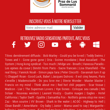
INSCRIVEZ-VOUS À NOTRE NEWSLETTER
RETROUVEZ RADIO SENSATIONS PARTOUT, AVEC VOUS







Titres dernièrement diffusés :
Bob Marley - Could you be loved | Teddy Swims /
Tones and I - Gone gone gone | Oria - Soiree mondaine | Beat Assailant - The
System | Hong kong syndicat - Too much | Midge ure - Breath | Vanessa Paradis -
Les epines du coeur | Dimitri from Paris - Sacre francais | Lisa Stansfield - The
real thing | Yannick Noah - Simon papa tara | Peter Cincotti - Savannah turn it up
! | Chappell Roan - Good Luck, Babe! | Jacques Dutronc - Il est cinq heures, Paris
s'eveille | Mademoiselle - Do you love me | Stevie Wonder - Master blaster |
Francis on my mind - Think about me | Red hot chili peppers - Scar tissue |
Madcon - Liar | The Supermen Lovers / Kye Sones - Coloque seu canudo | Mc
Solaar - Nouveau western | Laurent Voulzy - Quatre nuages | Eagles - Hotel
California | Taylor Swift - Opalite | Samantha Fox - Nothin's gonna stop me now |
Zaz - Mon sourire | VV Brown - Shark in the water | AC-DC - Highway to Hell |
Clean Bandit / Anne-Marie - Cry baby | Junior - Mama used to say | Marguerite -
bellevie | Jennifer Lopez - If you had my love | Indochine - Les nouveaux soleils |