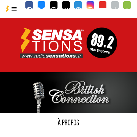

À PROPOS