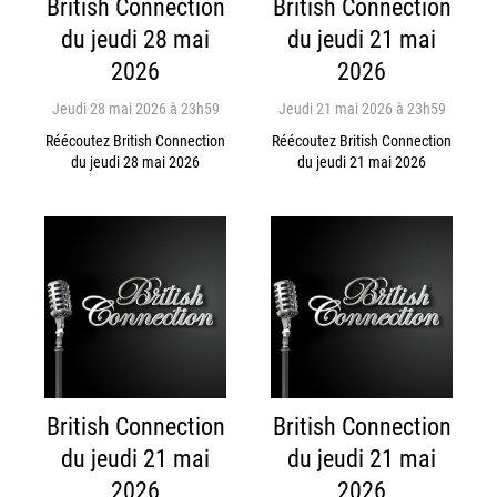
British Connection
British Connection
du jeudi 28 mai
du jeudi 21 mai
2026
2026
Jeudi 28 mai 2026 à 23h59
Jeudi 21 mai 2026 à 23h59
Réécoutez British Connection
Réécoutez British Connection
du jeudi 28 mai 2026
du jeudi 21 mai 2026
British Connection
British Connection
du jeudi 21 mai
du jeudi 21 mai
2026
2026