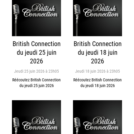
British Connection
British Connection
du jeudi 25 juin
du jeudi 18 juin
2026
2026
Jeudi 25 juin 2026 à 23h05
Jeudi 18 juin 2026 à 23h05
Réécoutez British Connection
Réécoutez British Connection
du jeudi 25 juin 2026
du jeudi 18 juin 2026