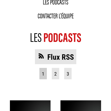
LES PODCASTS
CONTACTER L'ÉQUIPE
LES
PODCASTS
Flux RSS
1
2
3