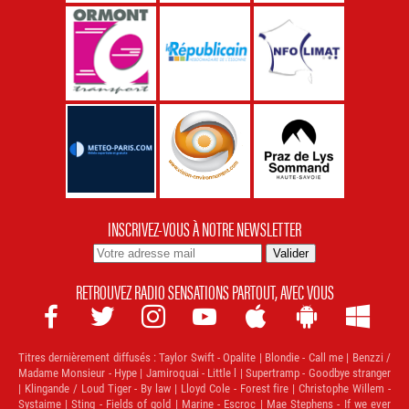
INSCRIVEZ-VOUS À NOTRE NEWSLETTER
RETROUVEZ RADIO SENSATIONS PARTOUT, AVEC VOUS







Titres dernièrement diffusés :
Taylor Swift - Opalite | Blondie - Call me | Benzzi /
Madame Monsieur - Hype | Jamiroquai - Little l | Supertramp - Goodbye stranger
| Klingande / Loud Tiger - By law | Lloyd Cole - Forest fire | Christophe Willem -
Systaime | Sting - Fields of gold | Marine - Escroc | Mae Stephens - If we ever