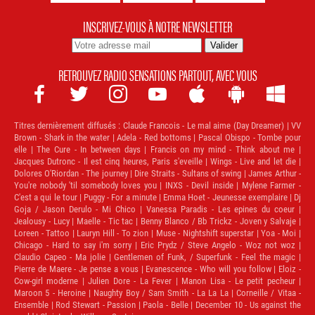
INSCRIVEZ-VOUS À NOTRE NEWSLETTER
RETROUVEZ RADIO SENSATIONS PARTOUT, AVEC VOUS







Titres dernièrement diffusés :
Claude Francois - Le mal aime (Day Dreamer) | VV
Brown - Shark in the water | Adela - Red bottoms | Pascal Obispo - Tombe pour
elle | The Cure - In between days | Francis on my mind - Think about me |
Jacques Dutronc - Il est cinq heures, Paris s'eveille | Wings - Live and let die |
Dolores O'Riordan - The journey | Dire Straits - Sultans of swing | James Arthur -
You're nobody 'til somebody loves you | INXS - Devil inside | Mylene Farmer -
C'est a qui le tour | Puggy - For a minute | Emma Hoet - Jeunesse exemplaire | Dj
Goja / Jason Derulo - Mi Chico | Vanessa Paradis - Les epines du coeur |
Jealousy - Lucy | Maelle - Tic tac | Benny Blanco / Bb Trickz - Joven y Salvaje |
Loreen - Tattoo | Lauryn Hill - To zion | Muse - Nightshift superstar | Yoa - Moi |
Chicago - Hard to say i'm sorry | Eric Prydz / Steve Angelo - Woz not woz |
Claudio Capeo - Ma jolie | Gentlemen of Funk, / Superfunk - Feel the magic |
Pierre de Maere - Je pense a vous | Evanescence - Who will you follow | Eloiz -
Cow-girl moderne | Julien Dore - La Fever | Manon Lisa - Le petit pecheur |
Maroon 5 - Heroine | Naughty Boy / Sam Smith - La La La | Corneille / Vitaa -
Ensemble | Rod Stewart - Passion | Paola - Belle | December 10 - Us against the