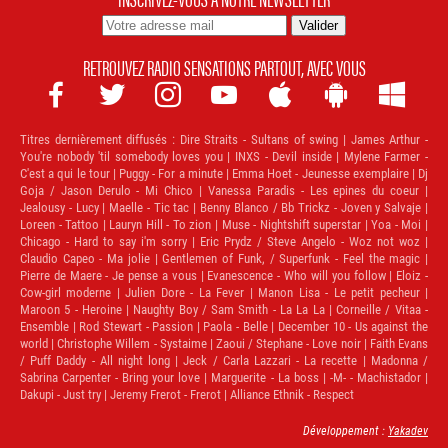
RETROUVEZ RADIO SENSATIONS PARTOUT, AVEC VOUS







Titres dernièrement diffusés :
Dire Straits - Sultans of swing | James Arthur -
You're nobody 'til somebody loves you | INXS - Devil inside | Mylene Farmer -
C'est a qui le tour | Puggy - For a minute | Emma Hoet - Jeunesse exemplaire | Dj
Goja / Jason Derulo - Mi Chico | Vanessa Paradis - Les epines du coeur |
Jealousy - Lucy | Maelle - Tic tac | Benny Blanco / Bb Trickz - Joven y Salvaje |
Loreen - Tattoo | Lauryn Hill - To zion | Muse - Nightshift superstar | Yoa - Moi |
Chicago - Hard to say i'm sorry | Eric Prydz / Steve Angelo - Woz not woz |
Claudio Capeo - Ma jolie | Gentlemen of Funk, / Superfunk - Feel the magic |
Pierre de Maere - Je pense a vous | Evanescence - Who will you follow | Eloiz -
Cow-girl moderne | Julien Dore - La Fever | Manon Lisa - Le petit pecheur |
Maroon 5 - Heroine | Naughty Boy / Sam Smith - La La La | Corneille / Vitaa -
Ensemble | Rod Stewart - Passion | Paola - Belle | December 10 - Us against the
world | Christophe Willem - Systaime | Zaoui / Stephane - Love noir | Faith Evans
/ Puff Daddy - All night long | Jeck / Carla Lazzari - La recette | Madonna /
Sabrina Carpenter - Bring your love | Marguerite - La boss | -M- - Machistador |
Dakupi - Just try | Jeremy Frerot - Frerot | Alliance Ethnik - Respect
Développement :
Yakadev