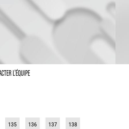
CTER L'ÉQUIPE
135
136
137
138