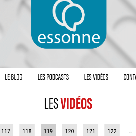
LE BLOG
LES PODCASTS
LES VIDÉOS
CONTA
LES
VIDÉOS
117
118
119
120
121
122
…