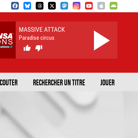
MASSIVE ATTACK
Paradise circus


ECOUTER
RECHERCHER UN TITRE
JOUER