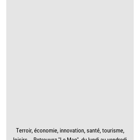
Terroir, économie, innovation, santé, tourisme,
loisirs... Retrouvez "Le Mag", du lundi au vendredi