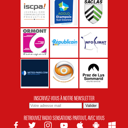
INSCRIVEZ-VOUS À NOTRE NEWSLETTER
RETROUVEZ RADIO SENSATIONS PARTOUT, AVEC VOUS






