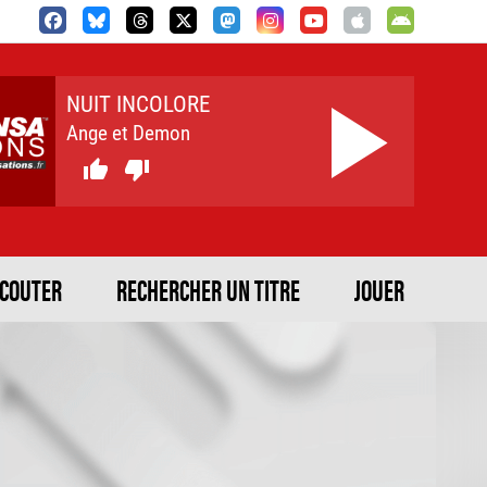
NUIT INCOLORE
Ange et Demon


ECOUTER
RECHERCHER UN TITRE
JOUER