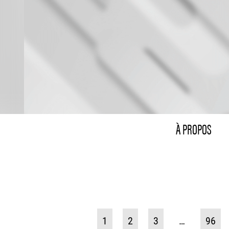
À PROPOS
1
2
3
…
96