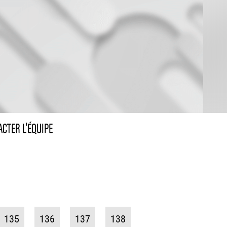
CTER L'ÉQUIPE
135
136
137
138