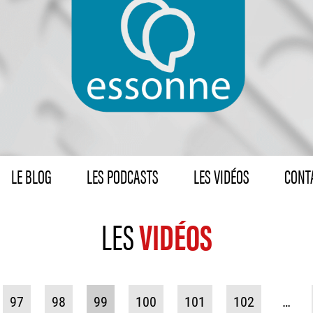
LE BLOG
LES PODCASTS
LES VIDÉOS
CONTA
LES
VIDÉOS
97
98
99
100
101
102
…