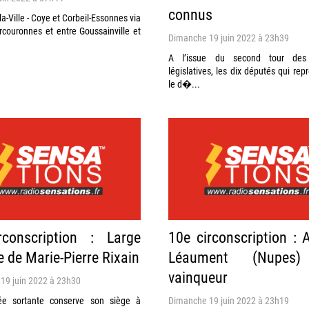
connus
la-Ville - Coye et Corbeil-Essonnes via
rcouronnes et entre Goussainville et
Dimanche 19 juin 2022 à 23h39
A l’issue du second tour des 
législatives, les dix députés qui rep
le d�...
rconscription : Large
10e circonscription : 
re de Marie-Pierre Rixain
Léaument (Nupes)
vainqueur
19 juin 2022 à 23h30
ée sortante conserve son siège à
Dimanche 19 juin 2022 à 23h19