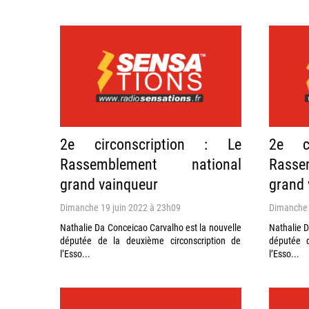
2e circonscription : Le
2e ci
Rassemblement national
Rass
grand vainqueur
grand 
Dimanche 19 juin 2022 à 23h09
Dimanche 
Nathalie Da Conceicao Carvalho est la nouvelle
Nathalie D
députée de la deuxième circonscription de
députée d
l’Esso...
l’Esso...