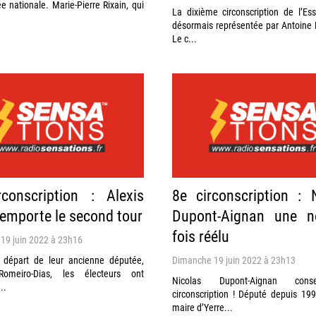
e nationale. Marie-Pierre Rixain, qui
La dixième circonscription de l’Es
désormais représentée par Antoine
Le c...
conscription : Alexis
8e circonscription : 
remporte le second tour
Dupont-Aignan une no
fois réélu
19 juin 2022 à 23h16
 départ de leur ancienne députée,
Dimanche 19 juin 2022 à 23h13
 Romeiro-Dias, les électeurs ont
Nicolas Dupont-Aignan con
..
circonscription ! Député depuis 199
maire d’Yerre...