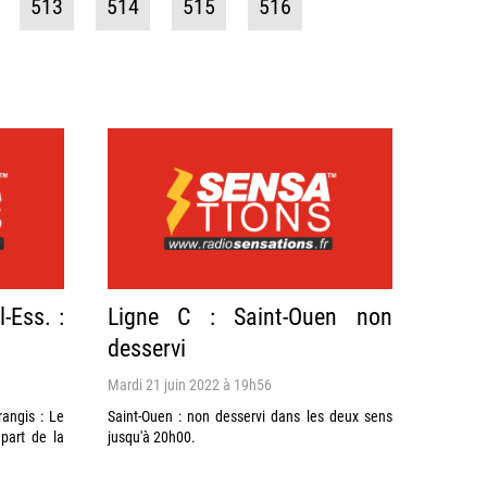
513
514
515
516
-Ess. :
Ligne C : Saint-Ouen non
desservi
Mardi 21 juin 2022 à 19h56
rangis : Le
Saint-Ouen : non desservi dans les deux sens
part de la
jusqu'à 20h00.