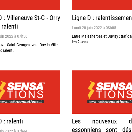
 : Villeneuve St-G - Orry
Ligne D : ralentissemen
e ralenti
Lundi 20 juin 2022 à 08h05
uin 2022 à 07h50
Entre Malesherbes et Juvisy : trafic r
les 2 sens
uve Saint Georges vers Orry-la-Ville -
c ralenti.
 : ralenti
Les nouveaux dé
essonniens sont dés
uin 2022 à 07h44