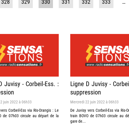
328
329
330
331
332
333
…
D Juvisy - Corbeil-Ess. :
Ligne D Juvisy - Corbeil
ssion
suppression
2 juin 2022 à 06h33
Mercredi 22 juin 2022 à 06h33
vers Corbeil-Ess via Ris-Orangis : Le
De Juvisy vers Corbeil-Ess via Ris-O
O de 07h03 circule au départ de la
train BOVO de 07h03 circule au dé
gare de...