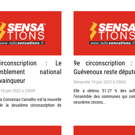
rconscription : Le
9e circonscription :
emblement national
Guévenoux reste déput
vainqueur
Dimanche 19 juin 2022 à 23h02
19 juin 2022 à 23h09
Elle a obtenu 51.27 % des suff
l’ensemble des communes qui com
a Conceicao Carvalho est la nouvelle
neuvième circons...
e la deuxième circonscription de