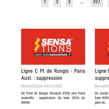
1
2
3
…
327
Ligne C Pt de Rungis - Paris
Ligne 
Aust. : suppression
suppre
Mercredi 22 juin 2022 à 07h29
Mercredi 2
De Pont de Rungis Aéroport d'Orly vers Paris
De Juvisy 
Austerlitz : suppression du train GOTA de
train BOV
08h08.
gare de...