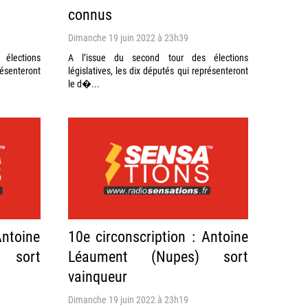
connus
Dimanche 19 juin 2022 à 23h39
élections
A l’issue du second tour des élections
résenteront
législatives, les dix députés qui représenteront
le d�...
Antoine
10e circonscription : Antoine
 sort
Léaument (Nupes) sort
vainqueur
Dimanche 19 juin 2022 à 23h19