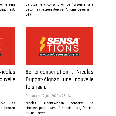
sonne sera
La dixième circonscription de l’Essonne sera
 Léaument.
désormais représentée par Antoine Léaument.
Le c...
Nicolas
8e circonscription : Nicolas
uvelle
Dupont-Aignan une nouvelle
fois réélu
Dimanche 19 juin 2022 à 23h13
serve sa
Nicolas Dupont-Aignan conserve sa
7, l’ancien
circonscription ! Député depuis 1997, l’ancien
maire d’Yerre...