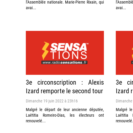
l’Assemblée nationale. Marie-Pierre Rixain, qui
l’Assemblé
avai...
avai...
3e circonscription : Alexis
3e cir
Izard remporte le second tour
Izard 
Dimanche 19 juin 2022 à 23h16
Dimanche 
Malgré le départ de leur ancienne députée,
Malgré le
Laëtitia Romeiro-Dias, les électeurs ont
Laëtitia
renouvelé...
renouvelé.