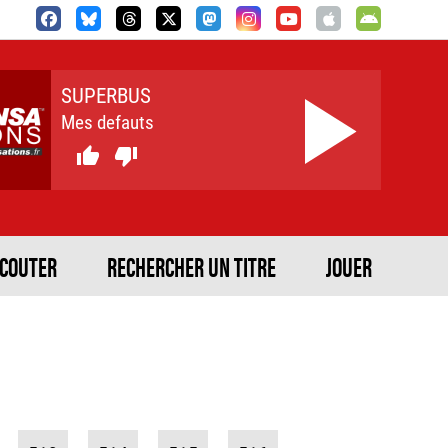
SUPERBUS
Mes defauts


ECOUTER
RECHERCHER UN TITRE
JOUER