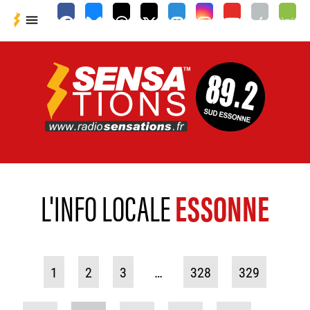

L'INFO LOCALE
ESSONNE
1
2
3
…
328
329