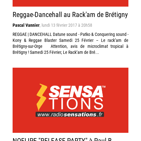
Reggae-Dancehall au Rack'am de Brétigny
Pascal Vannier
,
lundi 13 février 2017 à 20h58
REGGAE | DANCEHALL Datune sound - Patko & Conquering sound -
Kony & Reggae Blaster Samedi 25 Février – Le rack’am de
Brétigny-sur-Orge Attention, avis de microclimat tropical à
Brétigny ! Samedi 25 Février, Le Rack’am de Bré...
NOFLIPE "RELEASE PARTY" à Paul B.