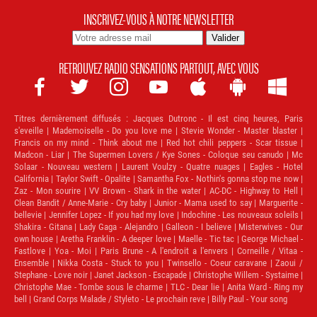
INSCRIVEZ-VOUS À NOTRE NEWSLETTER
RETROUVEZ RADIO SENSATIONS PARTOUT, AVEC VOUS







Titres dernièrement diffusés :
Jacques Dutronc - Il est cinq heures, Paris
s'eveille | Mademoiselle - Do you love me | Stevie Wonder - Master blaster |
Francis on my mind - Think about me | Red hot chili peppers - Scar tissue |
Madcon - Liar | The Supermen Lovers / Kye Sones - Coloque seu canudo | Mc
Solaar - Nouveau western | Laurent Voulzy - Quatre nuages | Eagles - Hotel
California | Taylor Swift - Opalite | Samantha Fox - Nothin's gonna stop me now |
Zaz - Mon sourire | VV Brown - Shark in the water | AC-DC - Highway to Hell |
Clean Bandit / Anne-Marie - Cry baby | Junior - Mama used to say | Marguerite -
bellevie | Jennifer Lopez - If you had my love | Indochine - Les nouveaux soleils |
Shakira - Gitana | Lady Gaga - Alejandro | Galleon - I believe | Misterwives - Our
own house | Aretha Franklin - A deeper love | Maelle - Tic tac | George Michael -
Fastlove | Yoa - Moi | Paris Brune - A l'endroit a l'envers | Corneille / Vitaa -
Ensemble | Nikka Costa - Stuck to you | Twinsello - Coeur caravane | Zaoui /
Stephane - Love noir | Janet Jackson - Escapade | Christophe Willem - Systaime |
Christophe Mae - Tombe sous le charme | TLC - Dear lie | Anita Ward - Ring my
bell | Grand Corps Malade / Styleto - Le prochain reve | Billy Paul - Your song