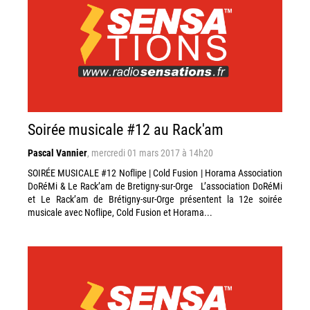
Soirée musicale #12 au Rack'am
Pascal Vannier
,
mercredi 01 mars 2017 à 14h20
SOIRÉE MUSICALE #12 Noflipe | Cold Fusion | Horama Association
DoRéMi & Le Rack’am de Bretigny-sur-Orge L’association DoRéMi
et Le Rack’am de Brétigny-sur-Orge présentent la 12e soirée
musicale avec Noflipe, Cold Fusion et Horama...