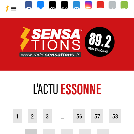

L'ACTU
ESSONNE
1
2
3
…
56
57
58