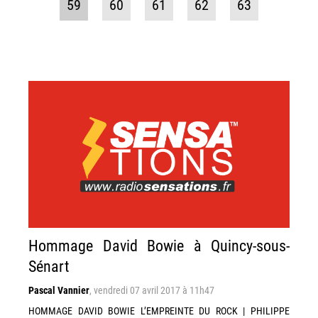
59
60
61
62
63
Hommage David Bowie à Quincy-sous-
Sénart
Pascal Vannier
,
vendredi 07 avril 2017 à 11h47
HOMMAGE DAVID BOWIE L’EMPREINTE DU ROCK | PHILIPPE