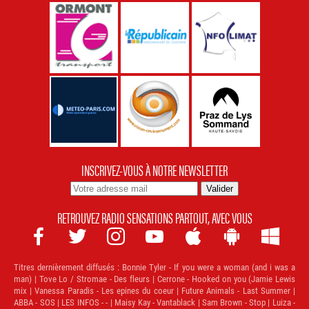
INSCRIVEZ-VOUS À NOTRE NEWSLETTER
RETROUVEZ RADIO SENSATIONS PARTOUT, AVEC VOUS







Titres dernièrement diffusés :
Bonnie Tyler - If you were a woman (and i was a
man) | Tove Lo / Stromae - Des fleurs | Cerrone - Hooked on you (Jamie Lewis
mix | Vanessa Paradis - Les epines du coeur | Future Animals - Last Summer |
ABBA - SOS | LES INFOS - - | Maisy Kay - Vantablack | Sam Brown - Stop | Luiza -